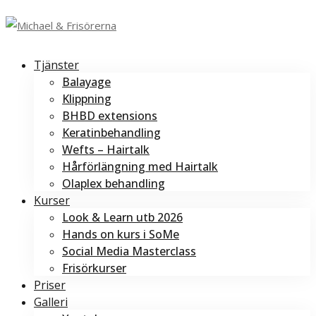
Tjänster
Balayage
Klippning
BHBD extensions
Keratinbehandling
Wefts – Hairtalk
Hårförlängning med Hairtalk
Olaplex behandling
Kurser
Look & Learn utb 2026
Hands on kurs i SoMe
Social Media Masterclass
Frisörkurser
Priser
Galleri