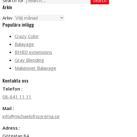
Search for:
Search
Arkiv
Arkiv
Populära inlägg
Crazy Color
Balayage
BHBD extensions
Gray Blending
Makeover Balayage
Kontakta oss
Telefon :
08-641 11 11
Mail :
info@michaelofrisorerna.se
Adress :
Götgatan 84