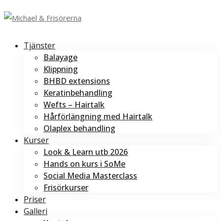
Tjänster
Balayage
Klippning
BHBD extensions
Keratinbehandling
Wefts – Hairtalk
Hårförlängning med Hairtalk
Olaplex behandling
Kurser
Look & Learn utb 2026
Hands on kurs i SoMe
Social Media Masterclass
Frisörkurser
Priser
Galleri