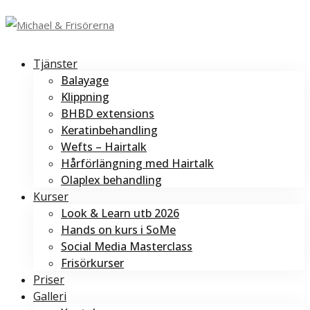
Tjänster
Balayage
Klippning
BHBD extensions
Keratinbehandling
Wefts – Hairtalk
Hårförlängning med Hairtalk
Olaplex behandling
Kurser
Look & Learn utb 2026
Hands on kurs i SoMe
Social Media Masterclass
Frisörkurser
Priser
Galleri