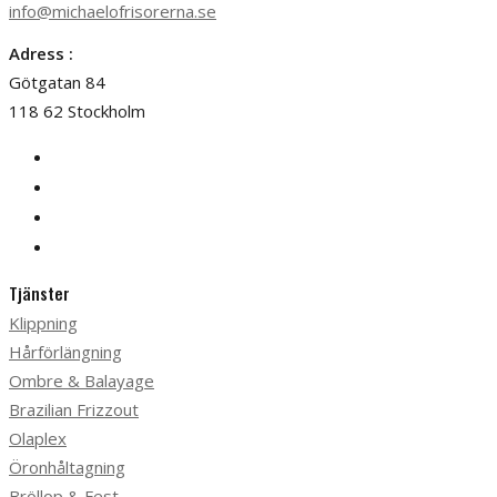
info@michaelofrisorerna.se
Adress :
Götgatan 84
118 62 Stockholm
Tjänster
Klippning
Hårförlängning
Ombre & Balayage
Brazilian Frizzout
Olaplex
Öronhåltagning
Bröllop & Fest