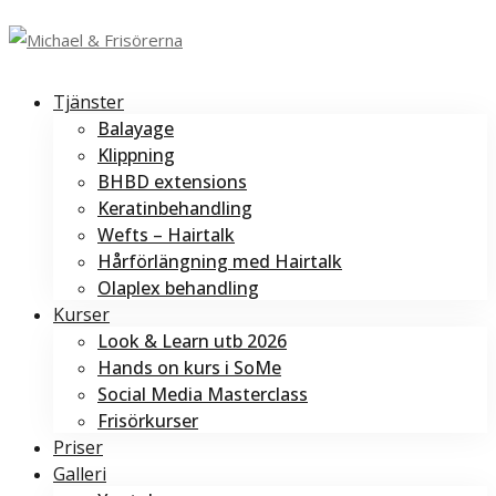
Tjänster
Balayage
Klippning
BHBD extensions
Keratinbehandling
Wefts – Hairtalk
Hårförlängning med Hairtalk
Olaplex behandling
Kurser
Look & Learn utb 2026
Hands on kurs i SoMe
Social Media Masterclass
Frisörkurser
Priser
Galleri