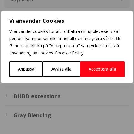
Populära inlägg
Vi använder Cookies
Vi använder cookies för att förbättra din upplevelse, visa
Blonde balayage
personliga annonser eller innehåll och analysera vår trafik.
Genom att klicka på "Acceptera alla" samtycker du till vår
användning av cookies
Coookie Policy
Crazy Color
Anpassa
Avvisa alla
Acceptera alla
Balayage
BHBD extensions
Gray Blending