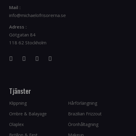
Mail :
info@michaelofrisorerna.se
Adress :
Götgatan 84
118 62 Stockholm
Tjänster
Klippning
Hårförlängning
Ombre & Balayage
Brazilian Frizzout
Olaplex
Öronhåltagning
Bröllop & Fest
Makeup