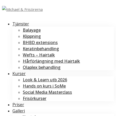
Tjänster
Balayage
Klippning
BHBD extensions
Keratinbehandling
Wefts – Hairtalk
Hårförlängning med Hairtalk
Olaplex behandling
Kurser
Look & Learn utb 2026
Hands on kurs i SoMe
Social Media Masterclass
Frisörkurser
Priser
Galleri