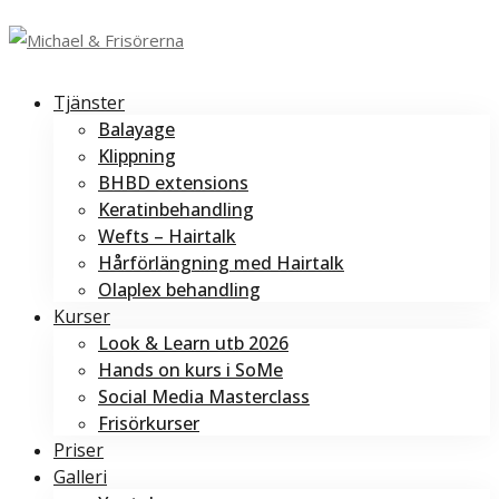
Tjänster
Balayage
Klippning
BHBD extensions
Keratinbehandling
Wefts – Hairtalk
Hårförlängning med Hairtalk
Olaplex behandling
Kurser
Look & Learn utb 2026
Hands on kurs i SoMe
Social Media Masterclass
Frisörkurser
Priser
Galleri