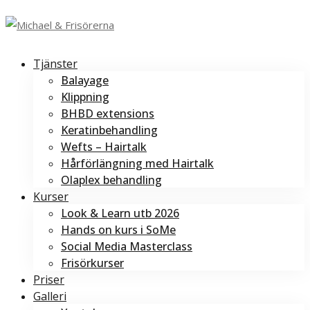
Tjänster
Balayage
Klippning
BHBD extensions
Keratinbehandling
Wefts – Hairtalk
Hårförlängning med Hairtalk
Olaplex behandling
Kurser
Look & Learn utb 2026
Hands on kurs i SoMe
Social Media Masterclass
Frisörkurser
Priser
Galleri