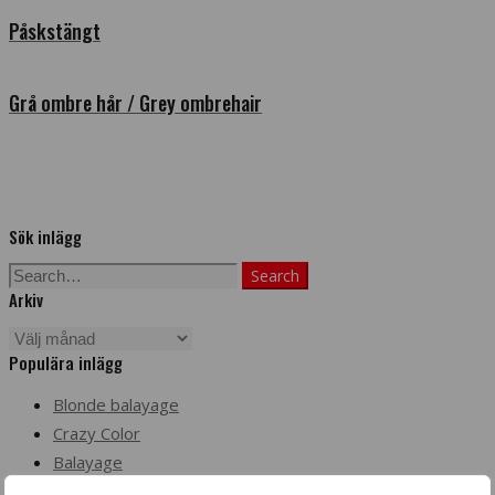
Påskstängt
Grå ombre hår / Grey ombrehair
Sök inlägg
Search
Search
Arkiv
for:
Arkiv
Populära inlägg
Blonde balayage
Crazy Color
Balayage
BHBD extensions