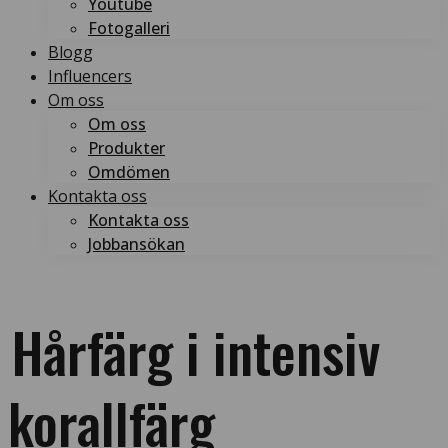
Youtube
Fotogalleri
Blogg
Influencers
Om oss
Om oss
Produkter
Omdömen
Kontakta oss
Kontakta oss
Jobbansökan
Boka tid
Boka tid
Hårfärg i intensiv
Hårfärg
i
korallfärg
intensiv