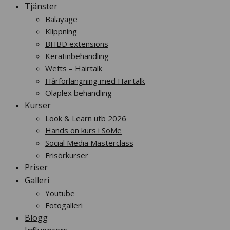
Tjänster
Balayage
Klippning
BHBD extensions
Keratinbehandling
Wefts – Hairtalk
Hårförlängning med Hairtalk
Olaplex behandling
Kurser
Look & Learn utb 2026
Hands on kurs i SoMe
Social Media Masterclass
Frisörkurser
Priser
Galleri
Youtube
Fotogalleri
Blogg