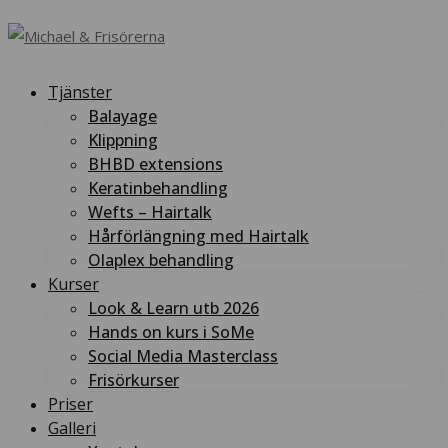
Tjänster
Balayage
Klippning
BHBD extensions
Keratinbehandling
Wefts – Hairtalk
Hårförlängning med Hairtalk
Olaplex behandling
Kurser
Look & Learn utb 2026
Hands on kurs i SoMe
Social Media Masterclass
Frisörkurser
Priser
Galleri