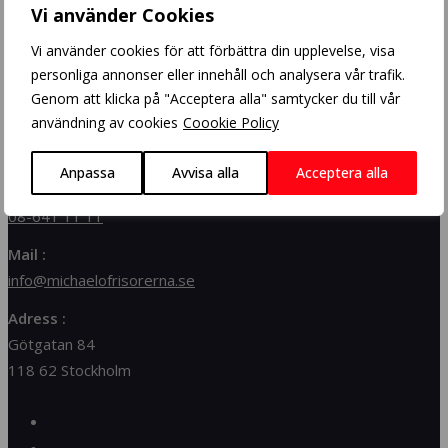
Vi använder Cookies
Gray Blending
Vi använder cookies för att förbättra din upplevelse, visa
personliga annonser eller innehåll och analysera vår trafik.
Genom att klicka på "Acceptera alla" samtycker du till vår
användning av cookies
Coookie Policy
Kontakta oss
Anpassa
Avvisa alla
Acceptera alla
Telefon :
08-641 11 11
Mail :
info@michaelofrisorerna.se
Adress :
Götgatan 84
118 62 Stockholm