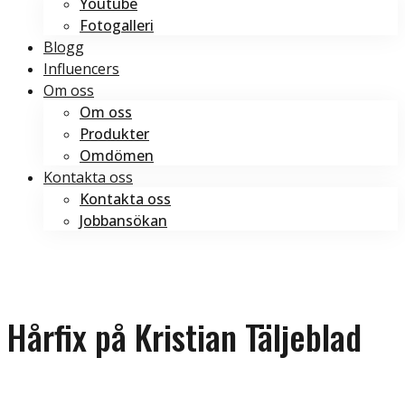
Youtube
Fotogalleri
Blogg
Influencers
Om oss
Om oss
Produkter
Omdömen
Kontakta oss
Kontakta oss
Jobbansökan
Boka tid
Boka tid
Hårfix på Kristian Täljeblad