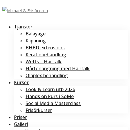
Tjänster
Balayage
Klippning
BHBD extensions
Keratinbehandling
Wefts – Hairtalk
Hårförlängning med Hairtalk
Olaplex behandling
Kurser
Look & Learn utb 2026
Hands on kurs i SoMe
Social Media Masterclass
Frisörkurser
Priser
Galleri