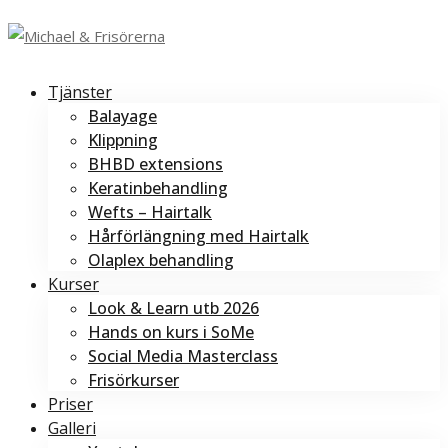
Tjänster
Balayage
Klippning
BHBD extensions
Keratinbehandling
Wefts – Hairtalk
Hårförlängning med Hairtalk
Olaplex behandling
Kurser
Look & Learn utb 2026
Hands on kurs i SoMe
Social Media Masterclass
Frisörkurser
Priser
Galleri