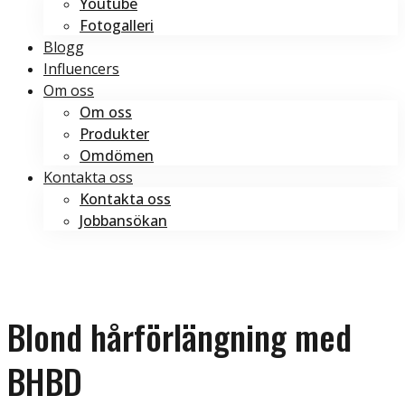
Youtube
Fotogalleri
Blogg
Influencers
Om oss
Om oss
Produkter
Omdömen
Kontakta oss
Kontakta oss
Jobbansökan
Boka tid
Boka tid
Blond hårförlängning med
BHBD