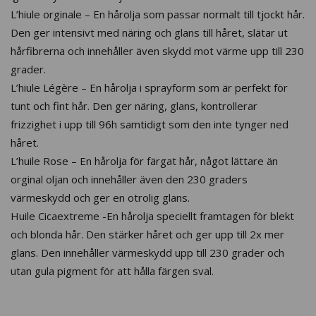
L’hiule orginale – En hårolja som passar normalt till tjockt hår.
Den ger intensivt med näring och glans till håret, slätar ut
hårfibrerna och innehåller även skydd mot värme upp till 230
grader.
L’hiule Légère – En hårolja i sprayform som är perfekt för
tunt och fint hår. Den ger näring, glans, kontrollerar
frizzighet i upp till 96h samtidigt som den inte tynger ned
håret.
L’huile Rose – En hårolja för färgat hår, något lättare än
orginal oljan och innehåller även den 230 graders
värmeskydd och ger en otrolig glans.
Huile Cicaextreme -En hårolja speciellt framtagen för blekt
och blonda hår. Den stärker håret och ger upp till 2x mer
glans. Den innehåller värmeskydd upp till 230 grader och
utan gula pigment för att hålla färgen sval.