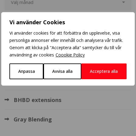
Vi använder Cookies
Populära inlägg
Vi använder cookies för att förbättra din upplevelse, visa
personliga annonser eller innehåll och analysera vår trafik.
Blonde balayage
Genom att klicka på "Acceptera alla" samtycker du till vår
användning av cookies
Coookie Policy
Crazy Color
Anpassa
Avvisa alla
Acceptera alla
Balayage
BHBD extensions
Gray Blending