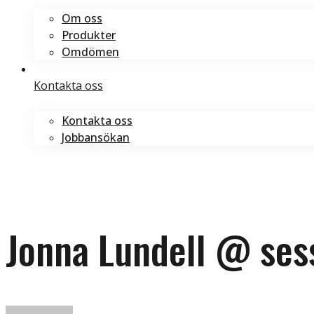
Om oss
Produkter
Omdömen
Kontakta oss
Kontakta oss
Jobbansökan
Boka tid
Boka tid
Jonna
Lundell
Jonna Lundell @ ses
@