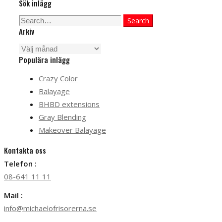
Sök inlägg
Search
Search
Arkiv
for:
Arkiv
Populära inlägg
Crazy Color
Balayage
BHBD extensions
Gray Blending
Makeover Balayage
Kontakta oss
Telefon :
08-641 11 11
Mail :
info@michaelofrisorerna.se