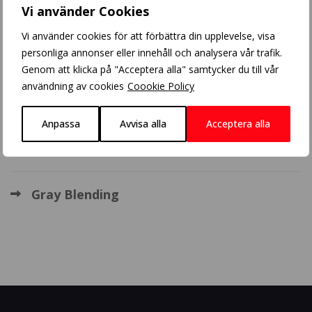
Vi använder Cookies
Blonde balayage
Vi använder cookies för att förbättra din upplevelse, visa
personliga annonser eller innehåll och analysera vår trafik.
Crazy Color
Genom att klicka på "Acceptera alla" samtycker du till vår
användning av cookies
Coookie Policy
Balayage
Anpassa
Avvisa alla
Acceptera alla
BHBD extensions
Gray Blending