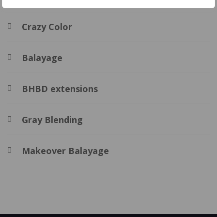
Crazy Color
Balayage
BHBD extensions
Gray Blending
Makeover Balayage