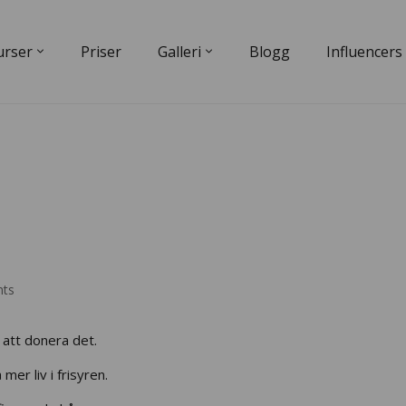
urser
Priser
Galleri
Blogg
Influencers
ts
e att donera det.
mer liv i frisyren.