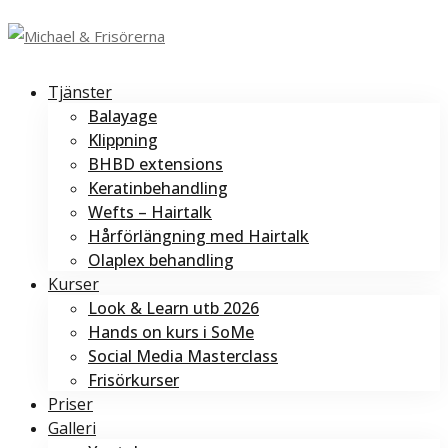
Tjänster
Balayage
Klippning
BHBD extensions
Keratinbehandling
Wefts – Hairtalk
Hårförlängning med Hairtalk
Olaplex behandling
Kurser
Look & Learn utb 2026
Hands on kurs i SoMe
Social Media Masterclass
Frisörkurser
Priser
Galleri