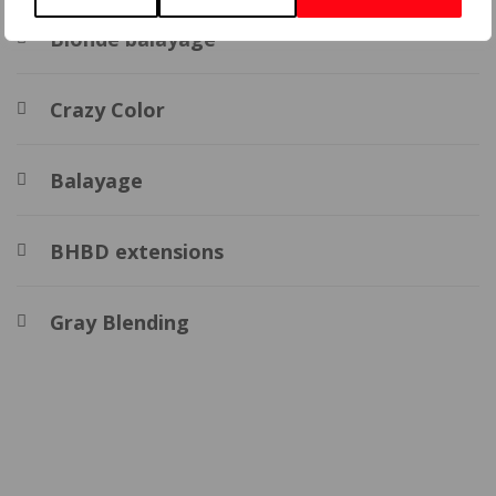
Blonde balayage
Crazy Color
Balayage
BHBD extensions
Gray Blending