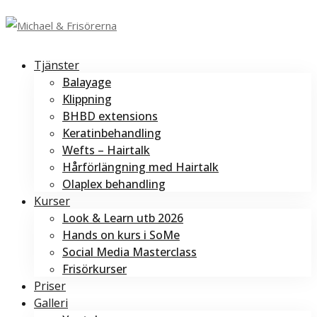
Tjänster
Balayage
Klippning
BHBD extensions
Keratinbehandling
Wefts – Hairtalk
Hårförlängning med Hairtalk
Olaplex behandling
Kurser
Look & Learn utb 2026
Hands on kurs i SoMe
Social Media Masterclass
Frisörkurser
Priser
Galleri