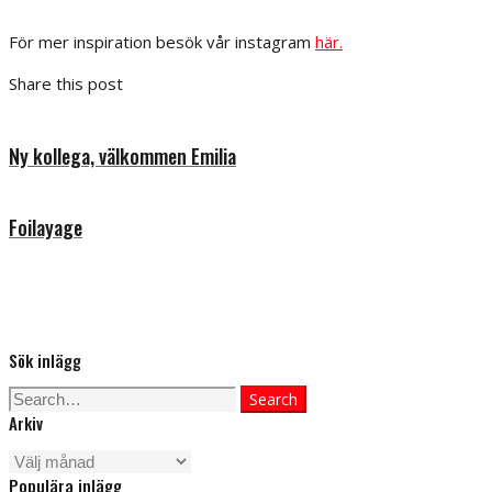
För mer inspiration besök vår instagram
här.
Share this post
Ny kollega, välkommen Emilia
Foilayage
Sök inlägg
Search
Search
Arkiv
for:
Arkiv
Populära inlägg