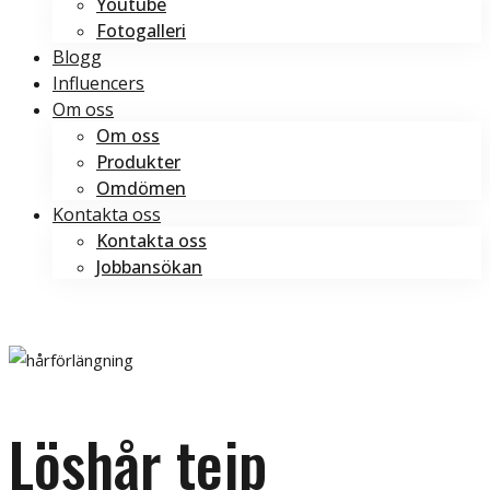
Youtube
Fotogalleri
Blogg
Influencers
Om oss
Om oss
Produkter
Omdömen
Kontakta oss
Kontakta oss
Jobbansökan
Boka tid
Boka tid
Löshår
tejp
Löshår tejp