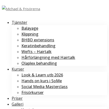
Tjänster
Balayage
Klippning
BHBD extensions
Keratinbehandling
Wefts – Hairtalk
Hårförlängning med Hairtalk
Olaplex behandling
Kurser
Look & Learn utb 2026
Hands on kurs i SoMe
Social Media Masterclass
Frisörkurser
Priser
Galleri