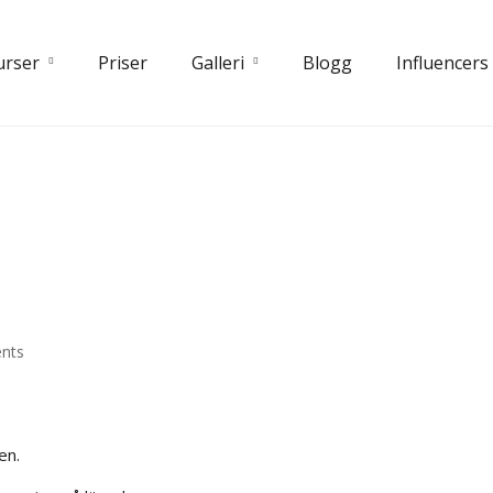
urser
Priser
Galleri
Blogg
Influencers
nts
en.