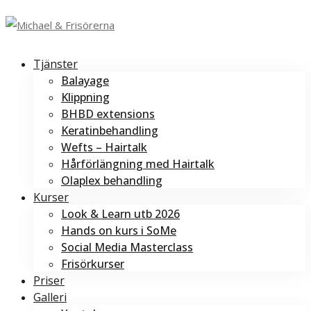
Tjänster
Balayage
Klippning
BHBD extensions
Keratinbehandling
Wefts – Hairtalk
Hårförlängning med Hairtalk
Olaplex behandling
Kurser
Look & Learn utb 2026
Hands on kurs i SoMe
Social Media Masterclass
Frisörkurser
Priser
Galleri