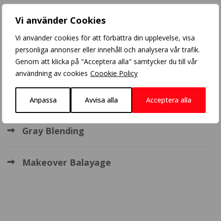
Populära inlägg
Vi använder Cookies
Crazy Color
Vi använder cookies för att förbättra din upplevelse, visa
personliga annonser eller innehåll och analysera vår trafik.
Genom att klicka på "Acceptera alla" samtycker du till vår
Balayage
användning av cookies
Coookie Policy
BHBD extensions
Anpassa
Avvisa alla
Acceptera alla
Gray Blending
Makeover Balayage