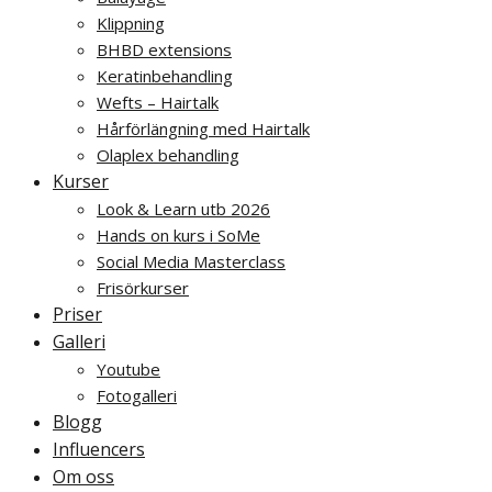
Klippning
BHBD extensions
Keratinbehandling
Wefts – Hairtalk
Hårförlängning med Hairtalk
Olaplex behandling
Kurser
Look & Learn utb 2026
Hands on kurs i SoMe
Social Media Masterclass
Frisörkurser
Priser
Galleri
Youtube
Fotogalleri
Blogg
Influencers
Om oss