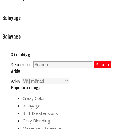
Balayage
Balayage
Sök inlägg
Search for:
Search
Arkiv
Arkiv
Populära inlägg
Crazy Color
Balayage
BHBD extensions
Gray Blending
Makeover Balayage