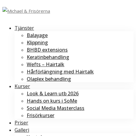
Tjänster
Balayage
Klippning
BHBD extensions
Keratinbehandling
Wefts – Hairtalk
Hårförlängning med Hairtalk
Olaplex behandling
Kurser
Look & Learn utb 2026
Hands on kurs i SoMe
Social Media Masterclass
Frisörkurser
Priser
Galleri