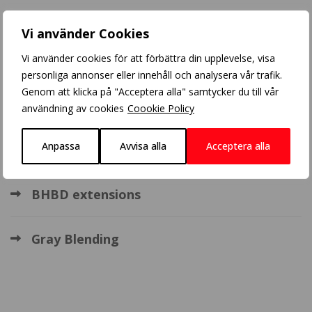
Populära inlägg
Vi använder Cookies
Vi använder cookies för att förbättra din upplevelse, visa
Blonde balayage
personliga annonser eller innehåll och analysera vår trafik.
Genom att klicka på "Acceptera alla" samtycker du till vår
Crazy Color
användning av cookies
Coookie Policy
Anpassa
Avvisa alla
Acceptera alla
Balayage
BHBD extensions
Gray Blending