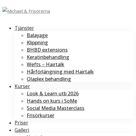
Tjänster
Balayage
Klippning
BHBD extensions
Keratinbehandling
Wefts – Hairtalk
Hårförlängning med Hairtalk
Olaplex behandling
Kurser
Look & Learn utb 2026
Hands on kurs i SoMe
Social Media Masterclass
Frisörkurser
Priser
Galleri