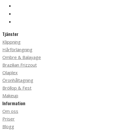
Tjänster
Klippning
Hårförlängning
Ombre & Balayage
Brazilian Frizzout
Olaplex
Öronhåltagning
Bröllop & Fest
Makeup
Information
Om oss
Priser
Blogg