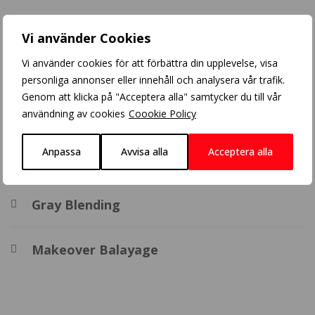
Populära inlägg
Vi använder Cookies
Vi använder cookies för att förbättra din upplevelse, visa
Crazy Color
personliga annonser eller innehåll och analysera vår trafik.
Genom att klicka på "Acceptera alla" samtycker du till vår
Balayage
användning av cookies
Coookie Policy
Anpassa
Avvisa alla
Acceptera alla
BHBD extensions
Gray Blending
Makeover Balayage