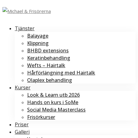
Tjänster
Balayage
Klippning
BHBD extensions
Keratinbehandling
Wefts – Hairtalk
Hårförlängning med Hairtalk
Olaplex behandling
Kurser
Look & Learn utb 2026
Hands on kurs i SoMe
Social Media Masterclass
Frisörkurser
Priser
Galleri