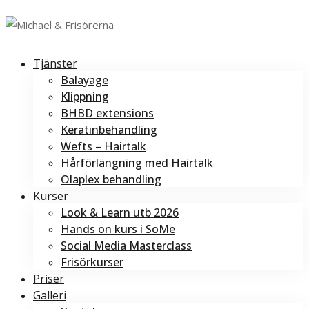
Tjänster
Balayage
Klippning
BHBD extensions
Keratinbehandling
Wefts – Hairtalk
Hårförlängning med Hairtalk
Olaplex behandling
Kurser
Look & Learn utb 2026
Hands on kurs i SoMe
Social Media Masterclass
Frisörkurser
Priser
Galleri