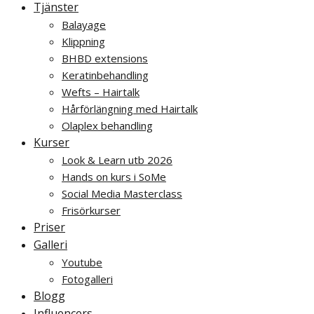
Tjänster
Balayage
Klippning
BHBD extensions
Keratinbehandling
Wefts – Hairtalk
Hårförlängning med Hairtalk
Olaplex behandling
Kurser
Look & Learn utb 2026
Hands on kurs i SoMe
Social Media Masterclass
Frisörkurser
Priser
Galleri
Youtube
Fotogalleri
Blogg
Influencers