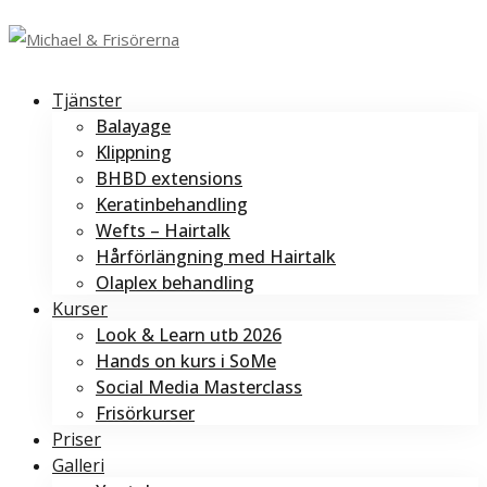
Tjänster
Balayage
Klippning
BHBD extensions
Keratinbehandling
Wefts – Hairtalk
Hårförlängning med Hairtalk
Olaplex behandling
Kurser
Look & Learn utb 2026
Hands on kurs i SoMe
Social Media Masterclass
Frisörkurser
Priser
Galleri