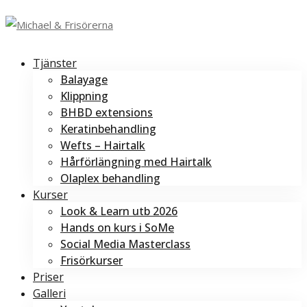
Tjänster
Balayage
Klippning
BHBD extensions
Keratinbehandling
Wefts – Hairtalk
Hårförlängning med Hairtalk
Olaplex behandling
Kurser
Look & Learn utb 2026
Hands on kurs i SoMe
Social Media Masterclass
Frisörkurser
Priser
Galleri