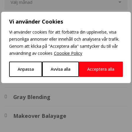
Vi använder Cookies
Populära inlägg
Vi använder cookies för att förbättra din upplevelse, visa
personliga annonser eller innehåll och analysera vår trafik.
Crazy Color
Genom att klicka på "Acceptera alla" samtycker du till vår
användning av cookies
Coookie Policy
Balayage
Anpassa
Avvisa alla
Acceptera alla
BHBD extensions
Gray Blending
Makeover Balayage