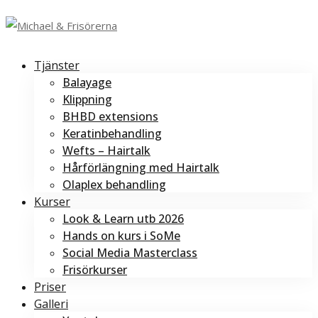
Tjänster
Balayage
Klippning
BHBD extensions
Keratinbehandling
Wefts – Hairtalk
Hårförlängning med Hairtalk
Olaplex behandling
Kurser
Look & Learn utb 2026
Hands on kurs i SoMe
Social Media Masterclass
Frisörkurser
Priser
Galleri