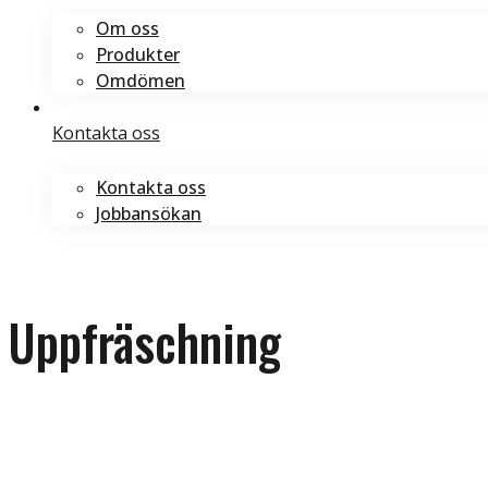
Om oss
Produkter
Omdömen
Kontakta oss
Kontakta oss
Jobbansökan
Boka tid
Boka tid
Uppfräschning