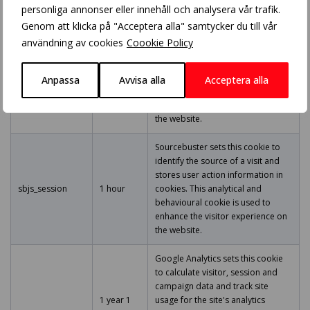
the website.
personliga annonser eller innehåll och analysera vår trafik.
Genom att klicka på "Acceptera alla" samtycker du till vår
Sourcebuster sets this cookie to
användning av cookies
Coookie Policy
identify the source of a visit and
stores user action information in
sbjs_udata
session
cookies. This analytical and
Anpassa
Avvisa alla
Acceptera alla
behavioural cookie is used to
enhance the visitor experience on
the website.
Sourcebuster sets this cookie to
identify the source of a visit and
stores user action information in
sbjs_session
1 hour
cookies. This analytical and
behavioural cookie is used to
enhance the visitor experience on
the website.
Google Analytics sets this cookie
to calculate visitor, session and
campaign data and track site
1 year 1
usage for the site's analytics