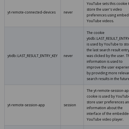
YouTube sets this cookie 
store the user's video
yt-remote-connected-devices
never
preferences using embe
YouTube videos.
The cookie
ytidb::LAST_RESULT_ENTR
is used by YouTube to st
the last search result entr
ytidb::LAST_RESULT_ENTRY_KEY
never
was clicked by the user. T
information is used to
improve the user experie
by providing more releva
search results in the futur
The yt-remote-session-a
cookie is used by YouTub
store user preferences a
yt-remote-session-app
session
information about the
interface of the embedde
YouTube video player.