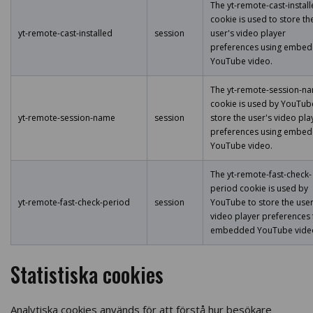
The yt-remote-cast-instal
cookie is used to store th
yt-remote-cast-installed
session
user's video player
preferences using embe
YouTube video.
The yt-remote-session-n
cookie is used by YouTub
yt-remote-session-name
session
store the user's video pla
preferences using embe
YouTube video.
The yt-remote-fast-check-
period cookie is used by
yt-remote-fast-check-period
session
YouTube to store the user
video player preferences 
embedded YouTube vide
Statistiska cookies
Analytiska cookies används för att förstå hur besökare