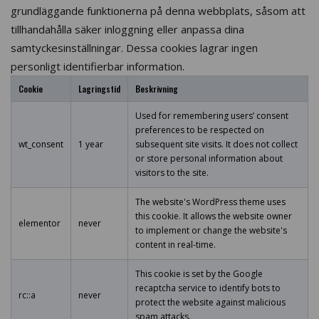
grundläggande funktionerna på denna webbplats, såsom att
tillhandahålla säker inloggning eller anpassa dina
samtyckesinställningar. Dessa cookies lagrar ingen
personligt identifierbar information.
Cookie
Lagringstid
Beskrivning
Used for remembering users’ consent
preferences to be respected on
wt_consent
1 year
subsequent site visits. It does not collect
or store personal information about
visitors to the site.
The website's WordPress theme uses
this cookie. It allows the website owner
elementor
never
to implement or change the website's
content in real-time.
This cookie is set by the Google
recaptcha service to identify bots to
rc::a
never
protect the website against malicious
spam attacks.