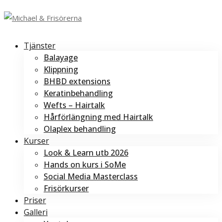
Tjänster
Balayage
Klippning
BHBD extensions
Keratinbehandling
Wefts – Hairtalk
Hårförlängning med Hairtalk
Olaplex behandling
Kurser
Look & Learn utb 2026
Hands on kurs i SoMe
Social Media Masterclass
Frisörkurser
Priser
Galleri