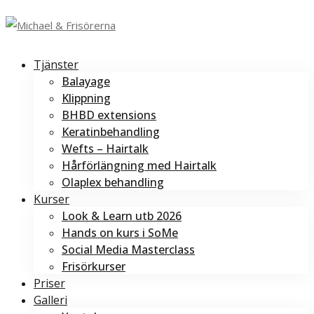
Tjänster
Balayage
Klippning
BHBD extensions
Keratinbehandling
Wefts – Hairtalk
Hårförlängning med Hairtalk
Olaplex behandling
Kurser
Look & Learn utb 2026
Hands on kurs i SoMe
Social Media Masterclass
Frisörkurser
Priser
Galleri