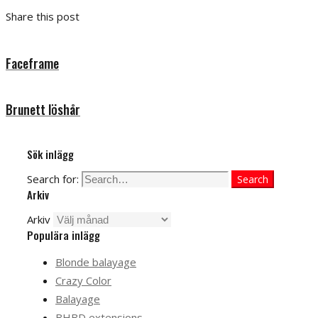
Share this post
Faceframe
Brunett löshår
Sök inlägg
Search for:
Search
Arkiv
Arkiv
Populära inlägg
Blonde balayage
Crazy Color
Balayage
BHBD extensions