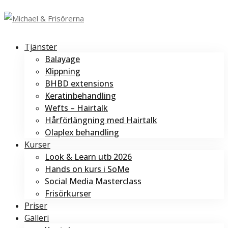
Tjänster
Balayage
Klippning
BHBD extensions
Keratinbehandling
Wefts – Hairtalk
Hårförlängning med Hairtalk
Olaplex behandling
Kurser
Look & Learn utb 2026
Hands on kurs i SoMe
Social Media Masterclass
Frisörkurser
Priser
Galleri