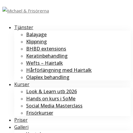
Tjänster
Balayage
Klippning
BHBD extensions
Keratinbehandling
Wefts – Hairtalk
Hårförlängning med Hairtalk
Olaplex behandling
Kurser
Look & Learn utb 2026
Hands on kurs i SoMe
Social Media Masterclass
Frisörkurser
Priser
Galleri