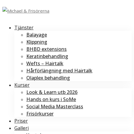
Tjänster
Balayage
Klippning
BHBD extensions
Keratinbehandling
Wefts – Hairtalk
Hårförlängning med Hairtalk
Olaplex behandling
Kurser
Look & Learn utb 2026
Hands on kurs i SoMe
Social Media Masterclass
Frisörkurser
Priser
Galleri